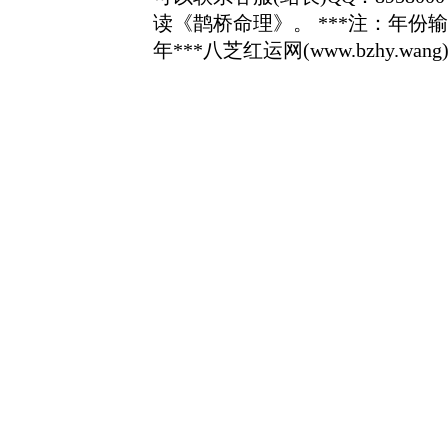
读《鹊桥命理》。
***注：年份
年***八芝红运网(www.bzhy.wang