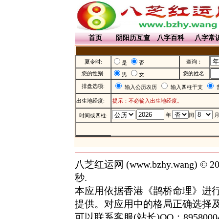
首页
阴阳历互查
八字百科
八字常
夏令时:
查询：
是
否
您的性别:
您的姓名:
男
女
排盘选项:
输入公历农历
输入四柱干支
出生地经度:
提示：不必输入出生地经度。
年
闰
时间或四柱:
八芝红运网 (
www.bzhy.wang
) © 
秒.
本应用依据香港《鹊桥命理》进
提供。对应用中的格局正确选择
可以联系客服(站长)QQ：8958000